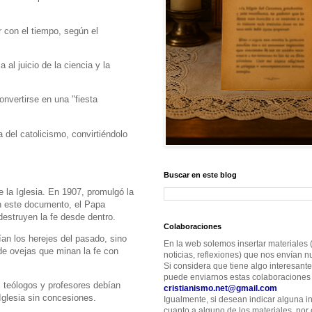
 con el tiempo, según el
al juicio de la ciencia y la
convertirse en una "fiesta
del catolicismo, convirtiéndolo
Buscar en este blog
 la Iglesia. En 1907, promulgó la
En este documento, el Papa
destruyen la fe desde dentro.
Colaboraciones
an los herejes del pasado, sino
En la web solemos insertar materiales (
de ovejas que minan la fe con
noticias, reflexiones) que nos envían nu
Si considera que tiene algo interesante
puede enviarnos estas colaboraciones 
, teólogos y profesores debían
cristianismo.net@gmail.com
Iglesia sin concesiones.
Igualmente, si desean indicar alguna i
cuanto a alguno de los materiales, por