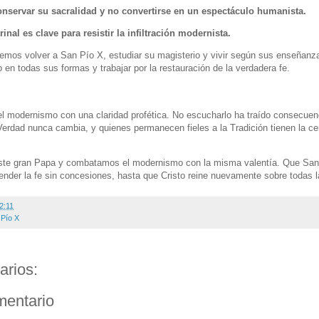
conservar su sacralidad y no convertirse en un espectáculo humanista.
inal es clave para resistir la infiltración modernista.
os volver a San Pío X, estudiar su magisterio y vivir según sus enseñanza
mo en todas sus formas y trabajar por la restauración de la verdadera fe.
el modernismo con una claridad profética. No escucharlo ha traído consecuen
 Verdad nunca cambia, y quienes permanecen fieles a la Tradición tienen la c
ste gran Papa y combatamos el modernismo con la misma valentía. Que San Pí
fender la fe sin concesiones, hasta que Cristo reine nuevamente sobre todas 
2:11
 Pío X
arios:
mentario