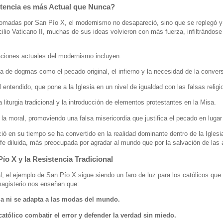
rtencia es más Actual que Nunca?
tomadas por San Pío X, el modernismo no desapareció, sino que se replegó 
cilio Vaticano II, muchas de sus ideas volvieron con más fuerza, infiltrándose e
aciones actuales del modernismo incluyen:
a de dogmas como el pecado original, el infierno y la necesidad de la convers
ntendido, que pone a la Iglesia en un nivel de igualdad con las falsas religi
 liturgia tradicional y la introducción de elementos protestantes en la Misa.
e la moral, promoviendo una falsa misericordia que justifica el pecado en lugar
ó en su tiempo se ha convertido en la realidad dominante dentro de la Igles
fe diluida, más preocupada por agradar al mundo que por la salvación de las
ío X y la Resistencia Tradicional
al, el ejemplo de San Pío X sigue siendo un faro de luz para los católicos qu
magisterio nos enseñan que:
ia ni se adapta a las modas del mundo.
atólico combatir el error y defender la verdad sin miedo.