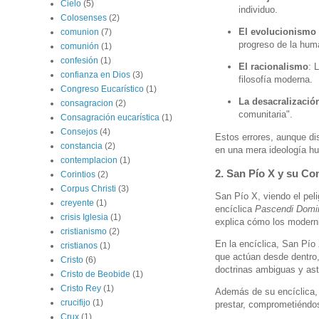
Cielo
(5)
individuo.
Colosenses
(2)
El evolucionismo 
comunion
(7)
progreso de la hum
comunión
(1)
confesión
(1)
El racionalismo
: 
confianza en Dios
(3)
filosofía moderna.
Congreso Eucarístico
(1)
La desacralización
consagracion
(2)
comunitaria".
Consagración eucarística
(1)
Consejos
(4)
Estos errores, aunque di
constancia
(2)
en una mera ideología hu
contemplacion
(1)
2. San Pío X y su C
Corintios
(2)
Corpus Christi
(3)
San Pío X, viendo el peli
creyente
(1)
encíclica
Pascendi Domin
crisis Iglesia
(1)
explica cómo los modernis
cristianismo
(2)
En la encíclica, San Pío
cristianos
(1)
que actúan desde dentro,
Cristo
(6)
doctrinas ambiguas y ast
Cristo de Beobide
(1)
Cristo Rey
(1)
Además de su encíclica,
crucifijo
(1)
prestar, comprometiéndose
Crux
(1)