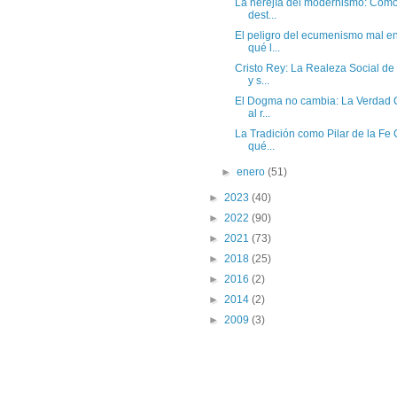
La herejía del modernismo: Cómo s
dest...
El peligro del ecumenismo mal en
qué l...
Cristo Rey: La Realeza Social de
y s...
El Dogma no cambia: La Verdad C
al r...
La Tradición como Pilar de la Fe 
qué...
►
enero
(51)
►
2023
(40)
►
2022
(90)
►
2021
(73)
►
2018
(25)
►
2016
(2)
►
2014
(2)
►
2009
(3)