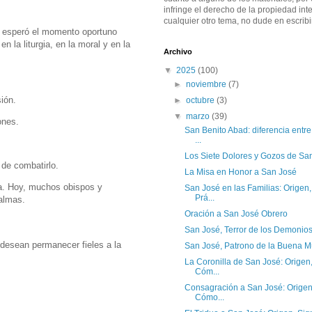
infringe el derecho de la propiedad inte
cualquier otro tema, no dude en escribi
y esperó el momento oportuno
n la liturgia, en la moral y en la
Archivo
▼
2025
(100)
►
noviembre
(7)
ión.
►
octubre
(3)
▼
marzo
(39)
ones.
San Benito Abad: diferencia entre
...
Los Siete Dolores y Gozos de Sa
 de combatirlo.
La Misa en Honor a San José
ia. Hoy, muchos obispos y
San José en las Familias: Origen,
Prá...
 almas.
Oración a San José Obrero
San José, Terror de los Demonio
e desean permanecer fieles a la
San José, Patrono de la Buena M
La Coronilla de San José: Origen,
Cóm...
Consagración a San José: Origen,
Cómo...