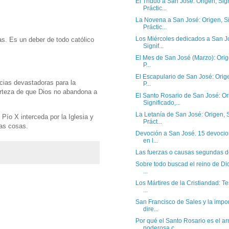
El Triduo a San José: Origen, Sign
Práctic...
La Novena a San José: Origen, Si
Práctic...
Los Miércoles dedicados a San J
s. Es un deber de todo católico
Signif...
El Mes de San José (Marzo): Orige
P...
El Escapulario de San José: Orige
cias devastadoras para la
P...
erteza de que Dios no abandona a
El Santo Rosario de San José: Or
Significado,...
La Letanía de San José: Origen, S
o X interceda por la Iglesia y
Práct...
las cosas.
Devoción a San José. 15 devoci
en l...
Las fuerzas o causas segundas d
Sobre todo buscad el reino de Dios
...
Los Mártires de la Cristiandad: T
...
San Francisco de Sales y la impor
dire...
Por qué el Santo Rosario es el a
poderosa c...