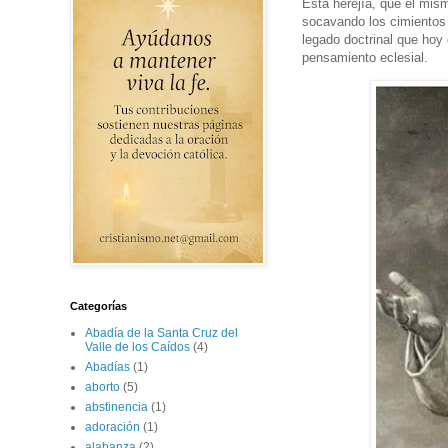
Esta herejía, que él mismo
socavando los cimientos 
legado doctrinal que hoy
pensamiento eclesial.
Categorías
Abadía de la Santa Cruz del
Valle de los Caídos
(4)
Abadías
(1)
aborto
(5)
abstinencia
(1)
adoración
(1)
alabanza
(2)