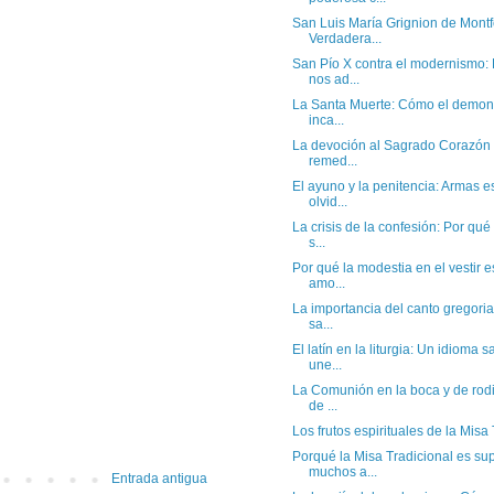
San Luis María Grignion de Montfo
Verdadera...
San Pío X contra el modernismo:
nos ad...
La Santa Muerte: Cómo el demon
inca...
La devoción al Sagrado Corazón
remed...
El ayuno y la penitencia: Armas es
olvid...
La crisis de la confesión: Por qué
s...
Por qué la modestia en el vestir e
amo...
La importancia del canto gregori
sa...
El latín en la liturgia: Un idioma
une...
La Comunión en la boca y de rodi
de ...
Los frutos espirituales de la Misa T
Porqué la Misa Tradicional es sup
muchos a...
Entrada antigua