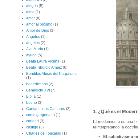
alegría
(5)
alma
(1)
amor
(8)
amor al prójimo
(1)
Amor de Dios
(3)
Angeles
(1)
ángeles
(2)
Ave María
(1)
ayuno
(5)
Beata Laura Vicuña
(1)
Beato Tiburcio Arnaiz
(6)
Benditas Almas del Purgatorio
(1)
benedictinos
(2)
Benedicto XVI
(7)
Biblia
(1)
bueno
(3)
Cantar de los Cantares
(2)
1. ¿Qué es el Moder
canto gregoriano
(1)
caridad
(3)
El modernismo es una her
reinterpretando la doctri
castigo
(3)
Charles de Foucauld
(1)
El subjetivismo re