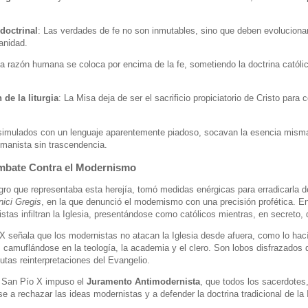
doctrinal
: Las verdades de fe no son inmutables, sino que deben evolucionar
anidad.
La razón humana se coloca por encima de la fe, sometiendo la doctrina católica 
 de la liturgia
: La Misa deja de ser el sacrificio propiciatorio de Cristo para 
simulados con un lenguaje aparentemente piadoso, socavan la esencia misma 
manista sin trascendencia.
ombate Contra el Modernismo
gro que representaba esta herejía, tomó medidas enérgicas para erradicarla de
ici Gregis
, en la que denunció el modernismo con una precisión profética. 
tas infiltran la Iglesia, presentándose como católicos mientras, en secreto, 
 X señala que los modernistas no atacan la Iglesia desde afuera, como lo hací
 camuflándose en la teología, la academia y el clero. Son lobos disfrazados 
utas reinterpretaciones del Evangelio.
 San Pío X impuso el
Juramento Antimodernista
, que todos los sacerdotes
 a rechazar las ideas modernistas y a defender la doctrina tradicional de la 