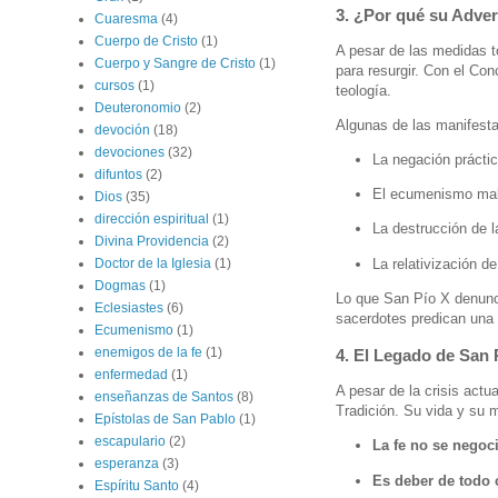
3. ¿Por qué su Adve
Cuaresma
(4)
Cuerpo de Cristo
(1)
A pesar de las medidas 
Cuerpo y Sangre de Cristo
(1)
para resurgir. Con el Con
cursos
(1)
teología.
Deuteronomio
(2)
Algunas de las manifest
devoción
(18)
devociones
(32)
La negación práctic
difuntos
(2)
El ecumenismo mal e
Dios
(35)
dirección espiritual
(1)
La destrucción de la
Divina Providencia
(2)
La relativización d
Doctor de la Iglesia
(1)
Dogmas
(1)
Lo que San Pío X denunci
Eclesiastes
(6)
sacerdotes predican una 
Ecumenismo
(1)
enemigos de la fe
(1)
4. El Legado de San P
enfermedad
(1)
A pesar de la crisis actu
enseñanzas de Santos
(8)
Tradición. Su vida y su 
Epístolas de San Pablo
(1)
escapulario
(2)
La fe no se negoc
esperanza
(3)
Es deber de todo c
Espíritu Santo
(4)