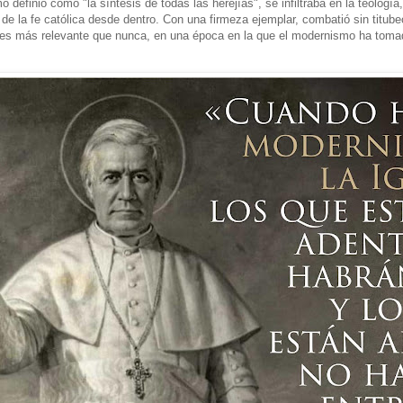
 definió como "la síntesis de todas las herejías", se infiltraba en la teología, 
de la fe católica desde dentro. Con una firmeza ejemplar, combatió sin titu
 es más relevante que nunca, en una época en la que el modernismo ha tomado