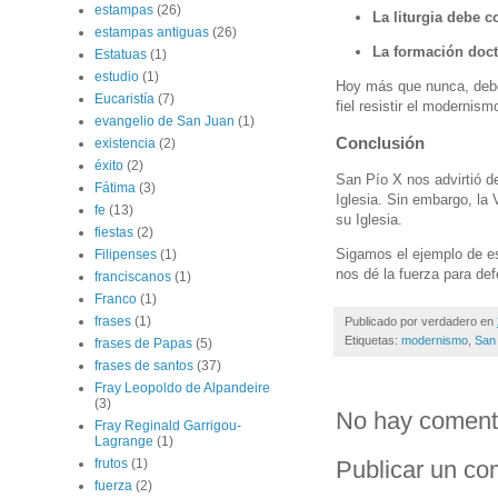
estampas
(26)
La liturgia debe 
estampas antiguas
(26)
La formación doctr
Estatuas
(1)
estudio
(1)
Hoy más que nunca, debem
Eucaristía
(7)
fiel resistir el modernis
evangelio de San Juan
(1)
Conclusión
existencia
(2)
éxito
(2)
San Pío X nos advirtió d
Fátima
(3)
Iglesia. Sin embargo, la
fe
(13)
su Iglesia.
fiestas
(2)
Sigamos el ejemplo de e
Filipenses
(1)
nos dé la fuerza para de
franciscanos
(1)
Franco
(1)
frases
(1)
Publicado por
verdadero
en
Etiquetas:
modernismo
,
San
frases de Papas
(5)
frases de santos
(37)
Fray Leopoldo de Alpandeire
(3)
No hay coment
Fray Reginald Garrigou-
Lagrange
(1)
Publicar un co
frutos
(1)
fuerza
(2)