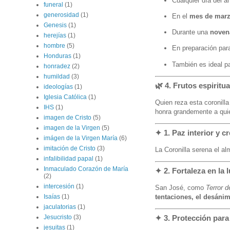
Cualquier día del 
funeral
(1)
generosidad
(1)
En el
mes de mar
Genesis
(1)
Durante una
noven
herejías
(1)
hombre
(5)
En preparación par
Honduras
(1)
También es ideal p
honradez
(2)
humildad
(3)
🌿
4. Frutos espiritu
ideologías
(1)
Iglesia Católica
(1)
Quien reza esta coronill
IHS
(1)
honra grandemente a quien
imagen de Cristo
(5)
imagen de la Virgen
(5)
✦
1. Paz interior y c
imágen de la Virgen María
(6)
imitación de Cristo
(3)
La Coronilla serena el a
infalibilidad papal
(1)
Inmaculado Corazón de María
✦
2. Fortaleza en la 
(2)
intercesión
(1)
San José, como
Terror 
tentaciones, el desáni
Isaías
(1)
jaculatorias
(1)
Jesucristo
(3)
✦
3. Protección para 
jesuitas
(1)