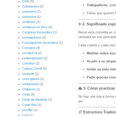
Cielo
(5)
Trabajadores
, pad
Colosenses
(2)
comunion
(7)
Fieles que quieren
comunión
(1)
confesión
(1)
✨
2. Significado espi
confianza en Dios
(3)
Rezar esta coronilla es 
Congreso Eucarístico
(1)
centrada en sus principal
consagracion
(2)
Consagración eucarística
(1)
Cada cuenta y cada oraci
Consejos
(4)
Meditar sobre sus
constancia
(2)
contemplacion
(1)
Acudir a su ampa
Corintios
(2)
Corpus Christi
(3)
Imitar su vida inte
creyente
(1)
Pedir gracias con
crisis Iglesia
(1)
cristianismo
(2)
🙏
3. Cómo practicar
cristianos
(1)
Cristo
(6)
No hay una única forma of
Cristo de Beobide
(1)
así:
Cristo Rey
(1)
crucifijo
(1)
📿
Estructura Tradici
Crux
(1)