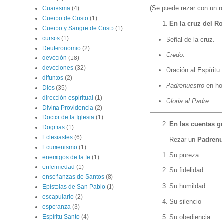
(Se puede rezar con un r
Cuaresma
(4)
Cuerpo de Cristo
(1)
En la cruz del Ro
Cuerpo y Sangre de Cristo
(1)
cursos
(1)
Señal de la cruz.
Deuteronomio
(2)
Credo
.
devoción
(18)
devociones
(32)
Oración al Espíritu
difuntos
(2)
Padrenuestro
en hon
Dios
(35)
dirección espiritual
(1)
Gloria al Padre
.
Divina Providencia
(2)
Doctor de la Iglesia
(1)
En las cuentas g
Dogmas
(1)
Eclesiastes
(6)
Rezar un
Padrenu
Ecumenismo
(1)
Su pureza
enemigos de la fe
(1)
enfermedad
(1)
Su fidelidad
enseñanzas de Santos
(8)
Su humildad
Epístolas de San Pablo
(1)
escapulario
(2)
Su silencio
esperanza
(3)
Su obediencia
Espíritu Santo
(4)