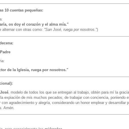
as 10 cuentas pequeñas:
a:
aría, os doy el corazón y el alma mía."
 alternar con otras como:
“San José, ruega por nosotros.”
)
 decena:
 Padre
ia:
tor de la Iglesia, ruega por nosotros."
cional):
 José
, modelo de todos los que se entregan al trabajo, obtén para mí la gracia
r la expiación de mis muchos pecados; de trabajar con conciencia, poniendo 
r con agradecimiento y alegría, considerando un honor emplear y desarrollar p
os. Amén.