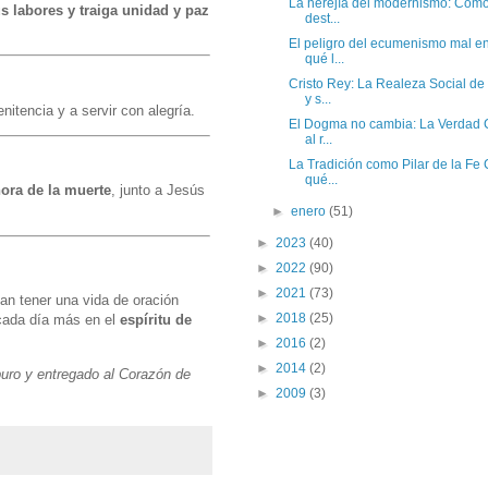
La herejía del modernismo: Cómo s
s labores y traiga unidad y paz
dest...
El peligro del ecumenismo mal en
qué l...
Cristo Rey: La Realeza Social de
y s...
penitencia y a servir con alegría.
El Dogma no cambia: La Verdad C
al r...
La Tradición como Pilar de la Fe 
qué...
hora de la muerte
, junto a Jesús
►
enero
(51)
►
2023
(40)
►
2022
(90)
►
2021
(73)
an tener una vida de oración
►
2018
(25)
 cada día más en el
espíritu de
►
2016
(2)
►
2014
(2)
puro y entregado al Corazón de
►
2009
(3)