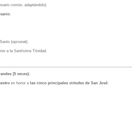
osario común, adaptándolo)
sario:
 Santo (opcional).
or a la Santísima Trinidad.
randes (5 veces):
estro
en honor a
las cinco principales virtudes de San José
: