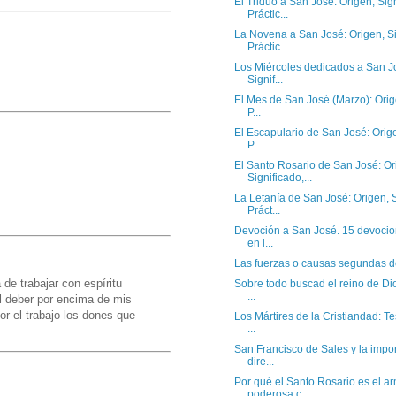
El Triduo a San José: Origen, Sign
Práctic...
La Novena a San José: Origen, Si
Práctic...
Los Miércoles dedicados a San J
Signif...
El Mes de San José (Marzo): Orige
P...
El Escapulario de San José: Orige
P...
El Santo Rosario de San José: Or
Significado,...
La Letanía de San José: Origen, S
Práct...
Devoción a San José. 15 devoci
en l...
Las fuerzas o causas segundas d
 de trabajar con espíritu
Sobre todo buscad el reino de Dios
...
el deber por encima de mis
or el trabajo los dones que
Los Mártires de la Cristiandad: T
...
San Francisco de Sales y la impor
dire...
Por qué el Santo Rosario es el a
poderosa c...