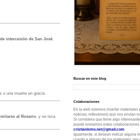
 de intercesión de San José
,
Buscar en este blog
s o una muerte en gracia.
Colaboraciones
En la web solemos insertar materiales (
noticias, reflexiones) que nos envían nu
imilares al Rosario
, y se reza
Si considera que tiene algo interesante
puede enviarnos estas colaboraciones 
cristianismo.net@gmail.com
Igualmente, si desean indicar alguna i
cuanto a alguno de los materiales, por