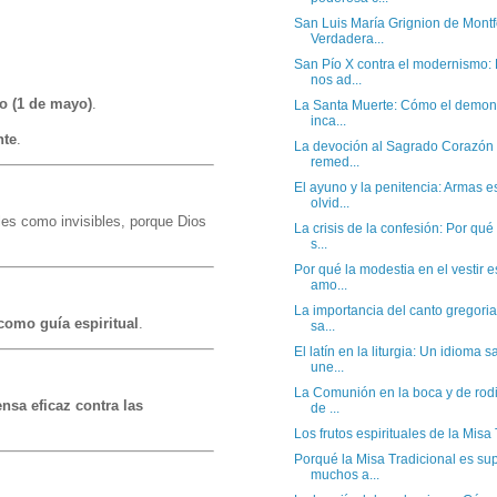
San Luis María Grignion de Montfo
Verdadera...
San Pío X contra el modernismo:
nos ad...
o (1 de mayo)
.
La Santa Muerte: Cómo el demon
inca...
nte
.
La devoción al Sagrado Corazón
remed...
El ayuno y la penitencia: Armas es
olvid...
les como invisibles, porque Dios
La crisis de la confesión: Por qué
s...
Por qué la modestia en el vestir e
amo...
La importancia del canto gregori
como guía espiritual
.
sa...
El latín en la liturgia: Un idioma
une...
La Comunión en la boca y de rodi
ensa eficaz contra las
de ...
Los frutos espirituales de la Misa T
Porqué la Misa Tradicional es sup
muchos a...