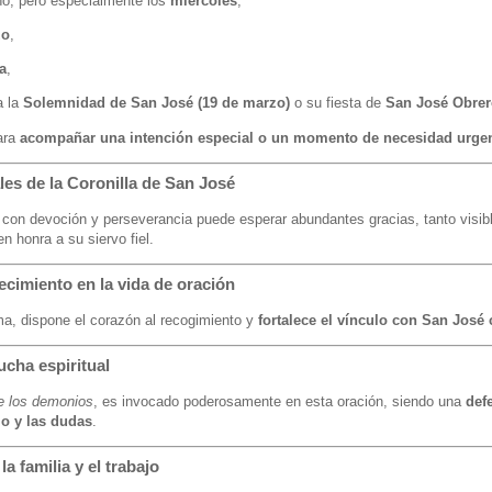
año, pero especialmente los
miércoles
,
zo
,
a
,
a la
Solemnidad de San José (19 de marzo)
o su fiesta de
San José Obrer
ara
acompañar una intención especial o un momento de necesidad urge
ales de la Coronilla de San José
a con devoción y perseverancia puede esperar abundantes gracias, tanto visib
 honra a su siervo fiel.
recimiento en la vida de oración
lma, dispone el corazón al recogimiento y
fortalece el vínculo con San José 
lucha espiritual
de los demonios
, es invocado poderosamente en esta oración, siendo una
def
mo y las dudas
.
la familia y el trabajo