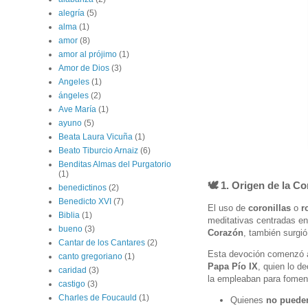
alegría
(5)
alma
(1)
amor
(8)
amor al prójimo
(1)
Amor de Dios
(3)
Angeles
(1)
ángeles
(2)
Ave María
(1)
ayuno
(5)
Beata Laura Vicuña
(1)
Beato Tiburcio Arnaiz
(6)
Benditas Almas del Purgatorio
(1)
🕊
1. Origen de la Co
benedictinos
(2)
Benedicto XVI
(7)
El uso de
coronillas
o
r
Biblia
(1)
meditativas centradas en
bueno
(3)
Corazón
, también surgió
Cantar de los Cantares
(2)
Esta devoción comenzó a 
canto gregoriano
(1)
Papa Pío IX
, quien lo d
caridad
(3)
la empleaban para foment
castigo
(3)
Charles de Foucauld
(1)
Quienes
no pueden