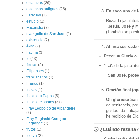
estampas
(26)
estampas antiguas
(26)
En cada una de l
Estatuas
(1)
Rezar la jaculatori
estudio
(1)
"Jesús, José y M
Eucaristía
(7)
(También se puede
evangelio de San Juan
(1)
existencia
(2)
Al finalizar cada
éxito
(2)
Fátima
(3)
Rezar un
Gloria al
fe
(13)
fiestas
(2)
Y añadir la jaculator
Filipenses
(1)
"San José, protec
franciscanos
(1)
Franco
(1)
Oración final (op
frases
(1)
frases de Papas
(5)
Oh glorioso San
frases de santos
(37)
de penitencia, po
Fray Leopoldo de Alpandeire
gustos; de trabaja
(3)
he recibido de Di
Fray Reginald Garrigou-
Lagrange
(1)
🕓
¿Cuándo rezarla?
frutos
(1)
fuerza
(2)