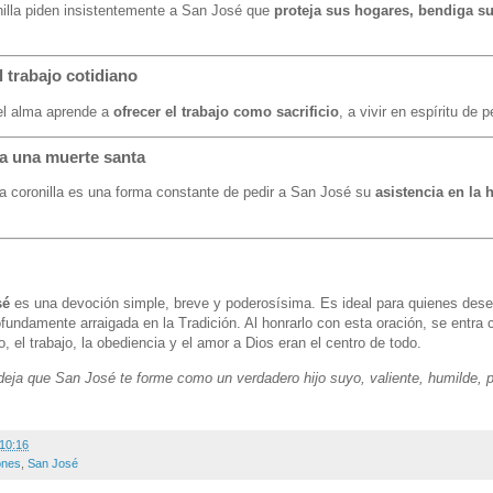
illa piden insistentemente a San José que
proteja sus hogares, bendiga su
l trabajo cotidiano
 el alma aprende a
ofrecer el trabajo como sacrificio
, a vivir en espíritu de 
ra una muerte santa
a coronilla es una forma constante de pedir a San José su
asistencia en la 
sé
es una devoción simple, breve y poderosísima. Es ideal para quienes dese
ofundamente arraigada en la Tradición. Al honrarlo con esta oración, se entra
o, el trabajo, la obediencia y el amor a Dios eran el centro de todo.
 deja que San José te forme como un verdadero hijo suyo, valiente, humilde, 
10:16
ones
,
San José