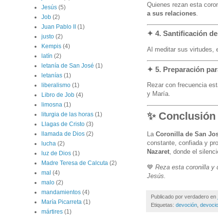
Quienes rezan esta coron
Jesús
(5)
a sus relaciones
.
Job
(2)
Juan Pablo II
(1)
✦
4. Santificación de
justo
(2)
Kempis
(4)
Al meditar sus virtudes,
latín
(2)
letanía de San José
(1)
✦
5. Preparación pa
letanías
(1)
Rezar con frecuencia est
liberalismo
(1)
y María.
Libro de Job
(4)
limosna
(1)
✨ Conclusión
liturgia de las horas
(1)
Llagas de Cristo
(3)
llamada de Dios
(2)
La
Coronilla de San Jo
constante, confiada y pr
lucha
(2)
Nazaret
, donde el silenci
luz de Dios
(1)
Madre Teresa de Calcuta
(2)
💙
Reza esta coronilla y
mal
(4)
Jesús.
malo
(2)
mandamientos
(4)
Publicado por
verdadero
en
María Picarreta
(1)
Etiquetas:
devoción
,
devoci
mártires
(1)