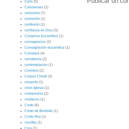
Publicar un co
Cielo
(5)
Colosenses
(2)
comunion
(7)
comunión
(1)
confesión
(1)
confianza en Dios
(3)
Congreso Eucarístico
(1)
consagracion
(2)
Consagración eucarística
(1)
Consejos
(4)
constancia
(2)
contemplacion
(1)
Corintios
(2)
Corpus Christi
(3)
creyente
(1)
crisis Iglesia
(1)
cristianismo
(2)
cristianos
(1)
Cristo
(6)
Cristo de Beobide
(1)
Cristo Rey
(1)
crucifijo
(1)
Crux
(1)