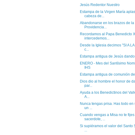
Jesús Redentor Nuestro
Estampa de la Virgen María aplas
cabeza de...
Abandonarse en los brazos de la
Providencia...
Recordamos al Papa Benedicto XV
intercedemos...
Desde la Iglesia decimos "SI A LA
c...
Estampa antigua de Jesús dando
ENERO - Mes del Santísimo Nomb
IHS
Estampa antigua de comunión de
Dios dio al hombre el honor de dar
par...
Ayuda a los Benedictinos del Vall
A...
Nunca tengas prisa. Has todo en s
un ...
Cuando vengas a Misa no te fijes
sacerdote, ...
Si supiéramos el valor del Santo S
...