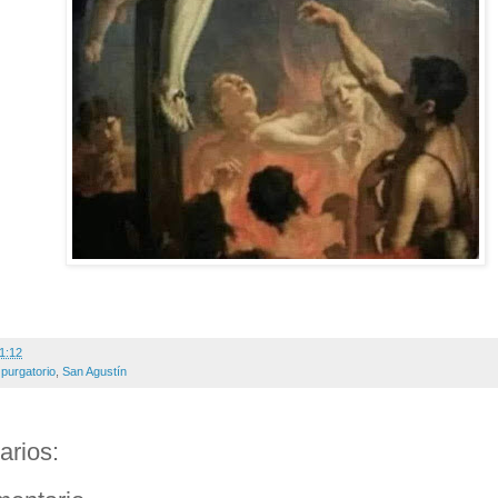
1:12
,
purgatorio
,
San Agustín
arios: