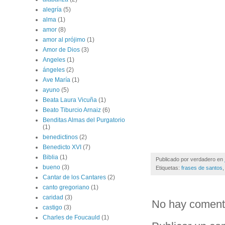
alegría
(5)
alma
(1)
amor
(8)
amor al prójimo
(1)
Amor de Dios
(3)
Angeles
(1)
ángeles
(2)
Ave María
(1)
ayuno
(5)
Beata Laura Vicuña
(1)
Beato Tiburcio Arnaiz
(6)
Benditas Almas del Purgatorio
(1)
benedictinos
(2)
Benedicto XVI
(7)
Biblia
(1)
Publicado por
verdadero
en
bueno
(3)
Etiquetas:
frases de santos
Cantar de los Cantares
(2)
canto gregoriano
(1)
caridad
(3)
No hay coment
castigo
(3)
Charles de Foucauld
(1)