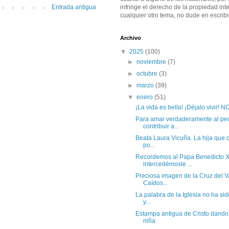
infringe el derecho de la propiedad inte
Entrada antigua
cualquier otro tema, no dude en escribi
Archivo
▼
2025
(100)
►
noviembre
(7)
►
octubre
(3)
►
marzo
(39)
▼
enero
(51)
¡La vida es bella! ¡Déjalo vivir!
Para amar verdaderamente al pe
contribuir a...
Beata Laura Vicuña. La hija que o
po...
Recordemos al Papa Benedicto X
intercedémosle ...
Preciosa imagen de la Cruz del Va
Caídos...
La palabra de la Iglesia no ha s
y...
Estampa antigua de Cristo dando
niña