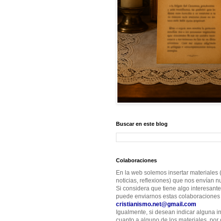
Buscar en este blog
Colaboraciones
En la web solemos insertar materiales (
noticias, reflexiones) que nos envían nu
Si considera que tiene algo interesante
puede enviarnos estas colaboraciones 
cristianismo.net@gmail.com
Igualmente, si desean indicar alguna i
cuanto a alguno de los materiales, por