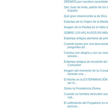
OREMOS por nuestros sacerdote
San Juan de Avila, patrón de los 
España
Qué gran misericordia la de Dios
Estampa de la Virgen de la Medal
Imagen de la Piedad en el Valle 
SOBRE LOS APLAUSOS EN MIS
Estampa antigua alemana de pri
Cuando pases por una dura prueb
preguntes dó...
Camina con alegría y con un cor
sincero...
Estampa antigua de recuerdo de 
Comunión
Imagen del momento de la Consa
durante una ...
El Aborto es la EXTERMINACIÓN d
ser m...
Sobre la Providencia Divina
Cuando un hombre descubre sus f
cub...
El sufrimiento del Purgatorio es
penoso ...