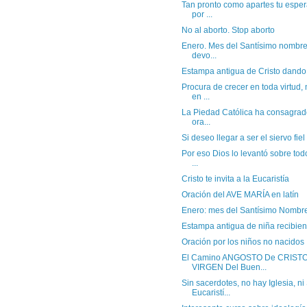
Tan pronto como apartes tu esper
por ...
No al aborto. Stop aborto
Enero. Mes del Santísimo nombre
devo...
Estampa antigua de Cristo dando
Procura de crecer en toda virtud
en ...
La Piedad Católica ha consagrado
ora...
Si deseo llegar a ser el siervo fiel
Por eso Dios lo levantó sobre tod
...
Cristo te invita a la Eucaristía
Oración del AVE MARÍA en latín
Enero: mes del Santísimo Nombr
Estampa antigua de niña recibie
Oración por los niños no nacidos
El Camino ANGOSTO De CRISTO
VIRGEN Del Buen...
Sin sacerdotes, no hay Iglesia, ni
Eucaristí...