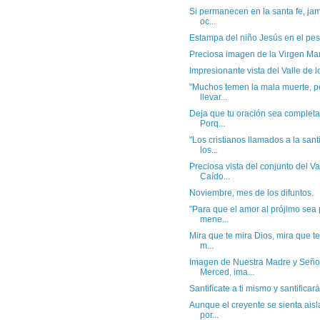
Si permanecen en la santa fe, jam
oc...
Estampa del niño Jesús en el pe
Preciosa imagen de la Virgen Ma
Impresionante vista del Valle de 
"Muchos temen la mala muerte, p
llevar...
Deja que tu oración sea complet
Porq...
"Los cristianos llamados a la sant
los...
Preciosa vista del conjunto del Va
Caído...
Noviembre, mes de los difuntos.
"Para que el amor al prójimo sea 
mene...
Mira que te mira Dios, mira que t
m...
Imagen de Nuestra Madre y Señor
Merced, ima...
Santifícate a ti mismo y santifica
Aunque el creyente se sienta ais
por...