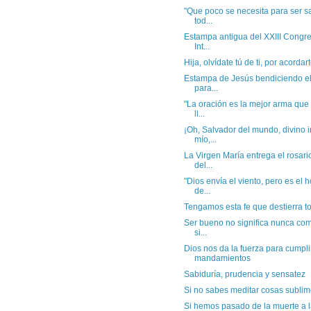
"Que poco se necesita para ser s
tod...
Estampa antigua del XXIII Congre
Int...
Hija, olvídate tú de ti, por acordart
Estampa de Jesús bendiciendo el 
para...
"La oración es la mejor arma que
ll...
¡Oh, Salvador del mundo, divino 
mío,...
La Virgen María entrega el rosari
del...
"Dios envía el viento, pero es el
de...
Tengamos esta fe que destierra to
Ser bueno no significa nunca come
si...
Dios nos da la fuerza para cumpli
mandamientos
Sabiduría, prudencia y sensatez
Si no sabes meditar cosas sublime
Si hemos pasado de la muerte a l