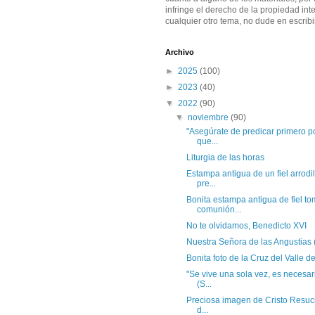
infringe el derecho de la propiedad inte
cualquier otro tema, no dude en escribi
Archivo
►
2025
(100)
►
2023
(40)
▼
2022
(90)
▼
noviembre
(90)
"Asegúrate de predicar primero po
que...
Liturgia de las horas
Estampa antigua de un fiel arrodil
pre...
Bonita estampa antigua de fiel t
comunión...
No te olvidamos, Benedicto XVI
Nuestra Señora de las Angustias
Bonita foto de la Cruz del Valle d
"Se vive una sola vez, es necesar
(S...
Preciosa imagen de Cristo Resuci
d...