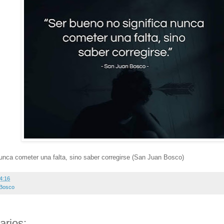
unca cometer una falta, sino saber corregirse (San Juan Bosco)
4:16
 Bosco
arios: