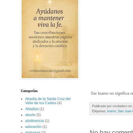
Categorías
Ser bueno no significa n
Abadía de la Santa Cruz del
Valle de los Caídos
(4)
Publicado por
verdadero
en
Abadías
(1)
Etiquetas:
bueno
,
San Juan
aborto
(5)
abstinencia
(1)
adoración
(1)
No hay coment
alabanza
(2)