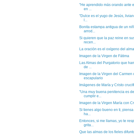
"He aprendido más orando ante el
en ...
"Dulce es el yugo de Jesús, livia
l...
Bonita estampa antigua de un niñ
arrod...
Si quieren que la paz reine en sus
recen...
La oración es el oxígeno del alma
Imagen de la Virgen de Fátima
Las Almas del Purgatorio que han
de ...
Imagen de la Virgen del Carmen 
escapulario
Imágenes de María y Cristo cruci
"Una muy buena penitencia es de
cumplir e...
Imagen de la Virgen María con Cr
Si tienes algo bueno en ti, piensa
ha...
Entonces, si me llamas, yo te res
grita...
Que las almas de los fieles difuntos