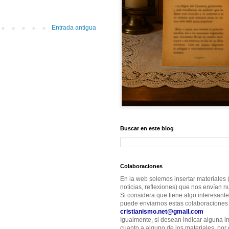
Entrada antigua
Buscar en este blog
Colaboraciones
En la web solemos insertar materiales (
noticias, reflexiones) que nos envían nu
Si considera que tiene algo interesante
puede enviarnos estas colaboraciones 
cristianismo.net@gmail.com
Igualmente, si desean indicar alguna i
cuanto a alguno de los materiales, por