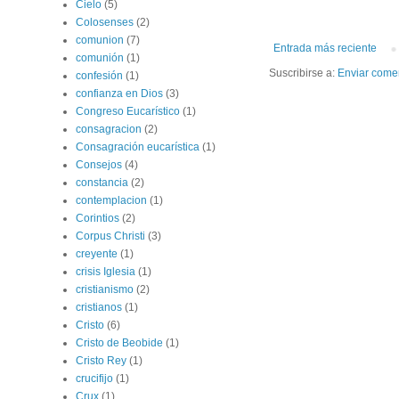
Cielo
(5)
Colosenses
(2)
comunion
(7)
Entrada más reciente
comunión
(1)
Suscribirse a:
Enviar come
confesión
(1)
confianza en Dios
(3)
Congreso Eucarístico
(1)
consagracion
(2)
Consagración eucarística
(1)
Consejos
(4)
constancia
(2)
contemplacion
(1)
Corintios
(2)
Corpus Christi
(3)
creyente
(1)
crisis Iglesia
(1)
cristianismo
(2)
cristianos
(1)
Cristo
(6)
Cristo de Beobide
(1)
Cristo Rey
(1)
crucifijo
(1)
Crux
(1)