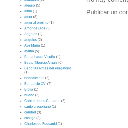
alegría
(5)
Publicar un co
alma
(1)
amor
(8)
amor al prójimo
(1)
Amor de Dios
(3)
Angeles
(1)
ángeles
(2)
Ave María
(1)
ayuno
(5)
Beata Laura Vicuña
(1)
Beato Tiburcio Arnaiz
(6)
Benditas Almas del Purgatorio
(1)
benedictinos
(2)
Benedicto XVI
(7)
Biblia
(1)
bueno
(3)
Cantar de los Cantares
(2)
canto gregoriano
(1)
caridad
(3)
castigo
(3)
Charles de Foucauld
(1)