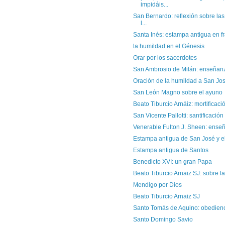
impidáis...
San Bernardo: reflexión sobre la
l...
Santa Inés: estampa antigua en f
la humildad en el Génesis
Orar por los sacerdotes
San Ambrosio de Milán: enseñan
Oración de la humildad a San Jo
San León Magno sobre el ayuno
Beato Tiburcio Arnáiz: mortificaci
San Vicente Pallotti: santificación
Venerable Fulton J. Sheen: ense
Estampa antigua de San José y e
Estampa antigua de Santos
Benedicto XVI: un gran Papa
Beato Tiburcio Arnaiz SJ: sobre la
Mendigo por Dios
Beato Tiburcio Arnaiz SJ
Santo Tomás de Aquino: obedien
Santo Domingo Savio