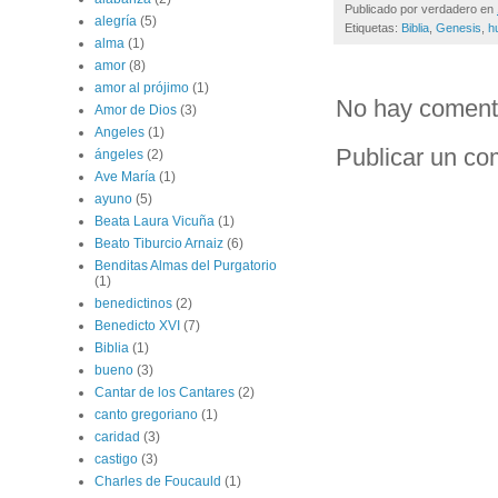
Publicado por
verdadero
en
alegría
(5)
Etiquetas:
Biblia
,
Genesis
,
h
alma
(1)
amor
(8)
amor al prójimo
(1)
No hay coment
Amor de Dios
(3)
Angeles
(1)
Publicar un co
ángeles
(2)
Ave María
(1)
ayuno
(5)
Beata Laura Vicuña
(1)
Beato Tiburcio Arnaiz
(6)
Benditas Almas del Purgatorio
(1)
benedictinos
(2)
Benedicto XVI
(7)
Biblia
(1)
bueno
(3)
Cantar de los Cantares
(2)
canto gregoriano
(1)
caridad
(3)
castigo
(3)
Charles de Foucauld
(1)