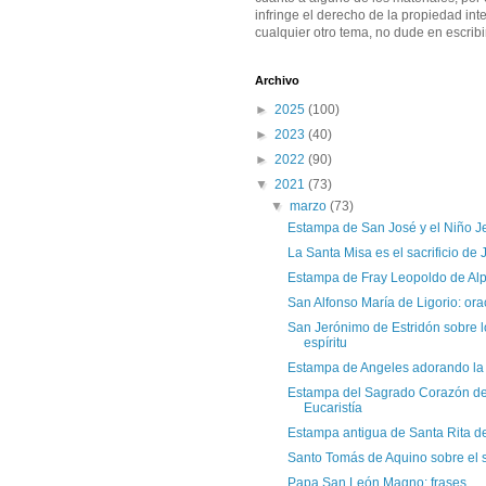
infringe el derecho de la propiedad inte
cualquier otro tema, no dude en escribi
Archivo
►
2025
(100)
►
2023
(40)
►
2022
(90)
▼
2021
(73)
▼
marzo
(73)
Estampa de San José y el Niño J
La Santa Misa es el sacrificio de 
Estampa de Fray Leopoldo de Al
San Alfonso María de Ligorio: ora
San Jerónimo de Estridón sobre 
espíritu
Estampa de Angeles adorando la 
Estampa del Sagrado Corazón de 
Eucaristía
Estampa antigua de Santa Rita d
Santo Tomás de Aquino sobre el s
Papa San León Magno: frases