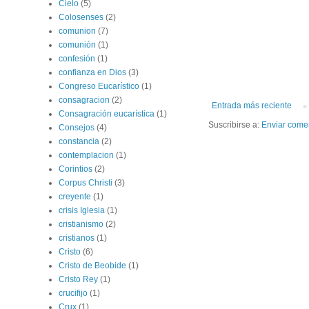
Cielo
(5)
Colosenses
(2)
comunion
(7)
comunión
(1)
confesión
(1)
confianza en Dios
(3)
Congreso Eucarístico
(1)
consagracion
(2)
Entrada más reciente
Consagración eucarística
(1)
Suscribirse a:
Enviar come
Consejos
(4)
constancia
(2)
contemplacion
(1)
Corintios
(2)
Corpus Christi
(3)
creyente
(1)
crisis Iglesia
(1)
cristianismo
(2)
cristianos
(1)
Cristo
(6)
Cristo de Beobide
(1)
Cristo Rey
(1)
crucifijo
(1)
Crux
(1)