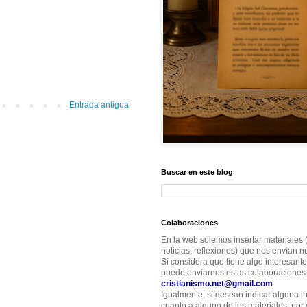
Entrada antigua
Buscar en este blog
Colaboraciones
En la web solemos insertar materiales (
noticias, reflexiones) que nos envían nu
Si considera que tiene algo interesante
puede enviarnos estas colaboraciones 
cristianismo.net@gmail.com
Igualmente, si desean indicar alguna i
cuanto a alguno de los materiales, por