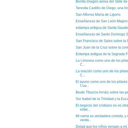
Bonita imagen aérea del Valle de
Teresita Castillo de Diego, una his
San Alfonso María de Ligorio
Enseñanzas de San León Magno
estampa antigua de Santa Gaude
Enseñanzas de Santo Domingo S
San Francisco de Sales sobre la
San Juan de la Cruz sobre la co
Estampa antigua de la Sagrada F
La Limosna como uno de los pilare
C...
La oración como uno de los pilares
C...
El ayuno como uno de los pilares p
Cua...
Beato Tiburcio Arnáiz sobre las p
Sor Isabel de la Trinidad y la Euca
El negocio del cristiano no es ot
estar...
Mi carne es verdadera comida, y 
verda...
Dejad que los niños vengan a mí,