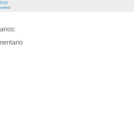
15:02
umildad
arios:
mentario