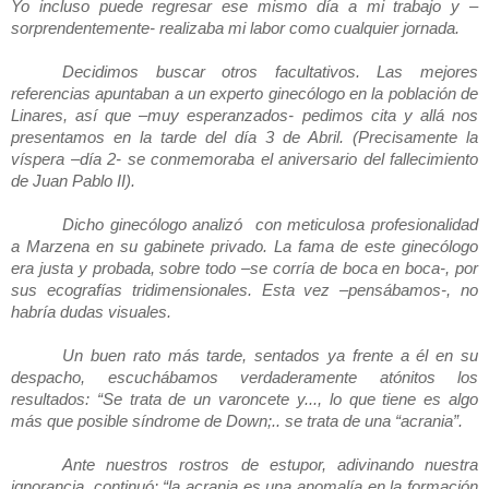
Yo incluso puede regresar ese mismo día a mi trabajo y –
sorprendentemente- realizaba mi labor como cualquier jornada.
Decidimos buscar otros facultativos. Las mejores
referencias apuntaban a un experto ginecólogo en la población de
Linares, así que –muy esperanzados- pedimos cita y allá nos
presentamos en la tarde del día 3 de Abril. (Precisamente la
víspera –día 2- se conmemoraba el aniversario del fallecimiento
de Juan Pablo II).
Dicho ginecólogo analizó con meticulosa profesionalidad
a Marzena en su gabinete privado. La fama de este ginecólogo
era justa y probada, sobre todo –se corría de boca en boca-, por
sus ecografías tridimensionales. Esta vez –pensábamos-, no
habría dudas visuales.
Un buen rato más tarde, sentados ya frente a él en su
despacho, escuchábamos verdaderamente atónitos los
resultados: “Se trata de un varoncete y..., lo que tiene es algo
más que posible síndrome de Down;.. se trata de una “acrania”.
Ante nuestros rostros de estupor, adivinando nuestra
ignorancia, continuó: “la acrania es una anomalía en la formación