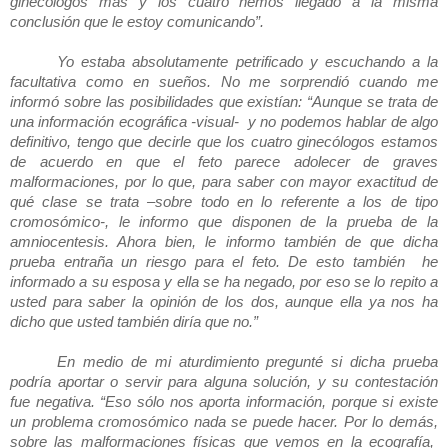
ginecólogos más y los cuatro hemos llegado a la misma
conclusión que le estoy comunicando”.
Yo estaba absolutamente petrificado y escuchando a la
facultativa como en sueños. No me sorprendió cuando me
informó sobre las posibilidades que existían: “Aunque se trata de
una información ecográfica -visual- y no podemos hablar de algo
definitivo, tengo que decirle que los cuatro ginecólogos estamos
de acuerdo en que el feto parece adolecer de graves
malformaciones, por lo que, para saber con mayor exactitud de
qué clase se trata –sobre todo en lo referente a los de tipo
cromosómico-, le informo que disponen de la prueba de la
amniocentesis. Ahora bien, le informo también de que dicha
prueba entraña un riesgo para el feto. De esto también he
informado a su esposa y ella se ha negado, por eso se lo repito a
usted para saber la opinión de los dos, aunque ella ya nos ha
dicho que usted también diría que no.”
En medio de mi aturdimiento pregunté si dicha prueba
podría aportar o servir para alguna solución, y su contestación
fue negativa. “Eso sólo nos aporta información, porque si existe
un problema cromosómico nada se puede hacer. Por lo demás,
sobre las malformaciones físicas que vemos en la ecografía,