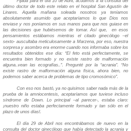
Fijada para el día 10 de Abril, acudimos a la consulta del
último doctor de todo este relato en el hospital San Agustín de
Linares. Aquella mañana soleada nosotros ya teníamos
absolutamente asumido que aceptaríamos lo que Dios nos
enviase y nos poníamos en sus manos para que nos guiase en
las decisiones que hubiésemos de tomar. Así que, en esos
pensamientos estábamos mientras el citado ginecólogo –el
sexto- auscultaba meticulosamente a Marzena, por eso, nuestra
sorpresa y asombro era enorme cuando nos informaba sobre los
resultados obtenidos ese día: “El feto está perfectamente, se
encuentra bien formado y no existe rastro de malformación
alguna..vean las ecografías..”. Pregunté por la “acrania”. “No
existe rastro de malformación alguna física, ahora bien, no
podemos saber acerca de problemas de tipo cromosómico”.
Con eso nos bastó, ya no quisimos saber nada más de la
prueba de la amniocentesis, aceptaríamos que tuviese incluso
síndrome de Down. Lo principal –al parecer-, estaba claro:
¡nuestro niño estaba perfectamente formado y tan sólo en el
plazo de unos días!.
El día 29 de Abril nos encontrábamos de nuevo en la
consulta del doctor ginecólogo que había detectado la acrania y