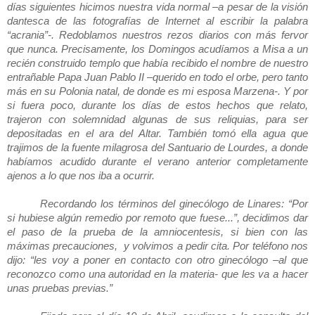
días siguientes hicimos nuestra vida normal –a pesar de la visión
dantesca de las fotografías de Internet al escribir la palabra
“acrania”-. Redoblamos nuestros rezos diarios con más fervor
que nunca. Precisamente, los Domingos acudíamos a Misa a un
recién construido templo que había recibido el nombre de nuestro
entrañable Papa Juan Pablo II –querido en todo el orbe, pero tanto
más en su Polonia natal, de donde es mi esposa Marzena-. Y por
si fuera poco, durante los días de estos hechos que relato,
trajeron con solemnidad algunas de sus reliquias, para ser
depositadas en el ara del Altar. También tomó ella agua que
trajimos de la fuente milagrosa del Santuario de Lourdes, a donde
habíamos acudido durante el verano anterior completamente
ajenos a lo que nos iba a ocurrir.
Recordando los términos del ginecólogo de Linares: “Por
si hubiese algún remedio por remoto que fuese...”, decidimos dar
el paso de la prueba de la amniocentesis, si bien con las
máximas precauciones, y volvimos a pedir cita. Por teléfono nos
dijo: “les voy a poner en contacto con otro ginecólogo –al que
reconozco como una autoridad en la materia- que les va a hacer
unas pruebas previas.”