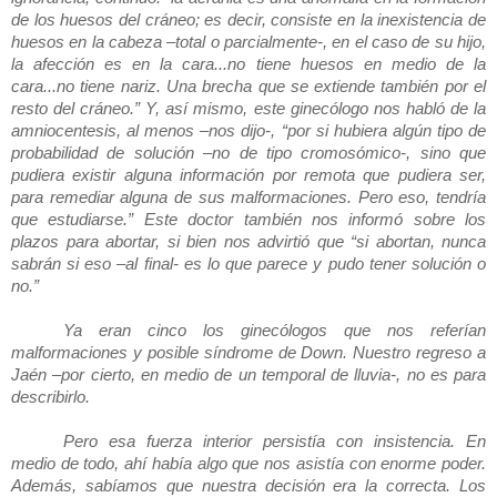
de los huesos del cráneo; es decir, consiste en la inexistencia de
huesos en la cabeza –total o parcialmente-, en el caso de su hijo,
la afección es en la cara...no tiene huesos en medio de la
cara...no tiene nariz. Una brecha que se extiende también por el
resto del cráneo.” Y, así mismo, este ginecólogo nos habló de la
amniocentesis, al menos –nos dijo-, “por si hubiera algún tipo de
probabilidad de solución –no de tipo cromosómico-, sino que
pudiera existir alguna información por remota que pudiera ser,
para remediar alguna de sus malformaciones. Pero eso, tendría
que estudiarse.” Este doctor también nos informó sobre los
plazos para abortar, si bien nos advirtió que “si abortan, nunca
sabrán si eso –al final- es lo que parece y pudo tener solución o
no.”
Ya eran cinco los ginecólogos que nos referían
malformaciones y posible síndrome de Down. Nuestro regreso a
Jaén –por cierto, en medio de un temporal de lluvia-, no es para
describirlo.
Pero esa fuerza interior persistía con insistencia. En
medio de todo, ahí había algo que nos asistía con enorme poder.
Además, sabíamos que nuestra decisión era la correcta. Los